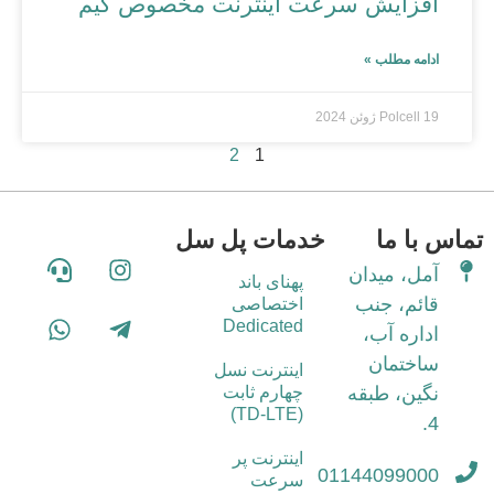
افزایش سرعت اینترنت مخصوص گیم
ادامه مطلب »
19 ژوئن 2024
Polcell
2
1
تماس با ما
خدمات پل سل
آمل، میدان
پهنای باند
قائم، جنب
اختصاصی
Dedicated
اداره آب،
ساختمان
اینترنت نسل
نگین، طبقه
چهارم ثابت
(TD-LTE)
4.
اینترنت پر
01144099000
سرعت