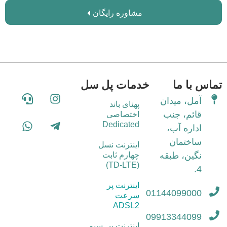
مشاوره رایگان
تماس با ما
خدمات پل سل
آمل، میدان
پهنای باند
قائم، جنب
اختصاصی
Dedicated
اداره آب،
ساختمان
اینترنت نسل
نگین، طبقه
چهارم ثابت
(TD-LTE)
4.
اینترنت پر
01144099000
سرعت
ADSL2
09913344099
اینترنت بی سیم