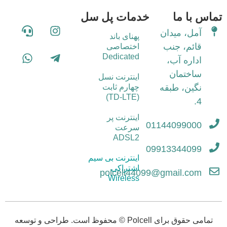
تماس با ما
خدمات پل سل
آمل، میدان
پهنای باند
قائم، جنب
اختصاصی
Dedicated
اداره آب،
ساختمان
اینترنت نسل
نگین، طبقه
چهارم ثابت
(TD-LTE)
4.
اینترنت پر
01144099000
سرعت
ADSL2
09913344099
اینترنت بی سیم
اشتراکی
polcell44099@gmail.com
Wireless
تمامی حقوق برای Polcell © محفوظ است. طراحی و توسعه