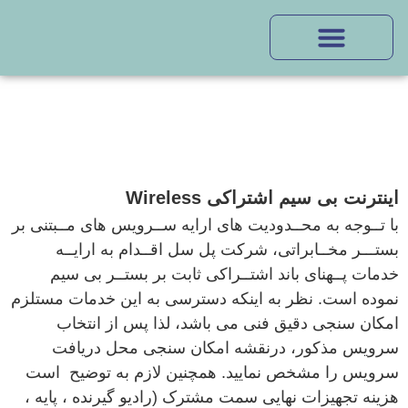
اینترنت بی سیم اشتراکی Wireless
با تــوجه به محــدودیت های ارایه ســرویس های مــبتنی بر
بستـــر مخــابراتی، شرکت پل سل اقــدام به ارایــه
خدمات پــهنای باند اشتــراکی ثابت بر بستــر بی سیم
نموده است. نظر به اینکه دسترسی به این خدمات مستلزم
امکان سنجی دقیق فنی می باشد، لذا پس از انتخاب
سرویس مذکور، درنقشه امکان سنجی محل دریافت
سرویس را مشخص نمایید. همچنین لازم به توضیح است
هزینه تجهیزات نهایی سمت مشترک (رادیو گیرنده ، پایه ،